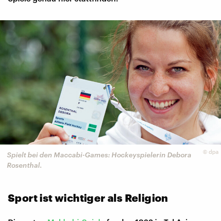
©
dpa
Spielt bei den Maccabi-Games: Hockeyspielerin Debora
Rosenthal.
Sport ist wichtiger als Religion