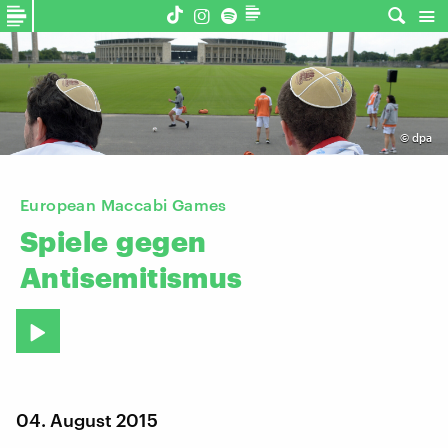
©
dpa
European Maccabi Games
Spiele
gegen
Antisemitismus
04. August 2015