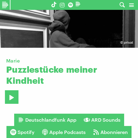
©
privat
Marie
Puzzlestücke
meiner
Kindheit
Deutschlandfunk App
ARD Sounds
Spotify
Apple Podcasts
Abonnieren