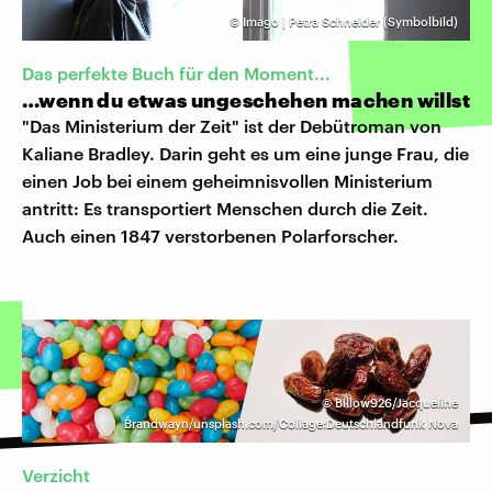
©
Imago | Petra Schneider (Symbolbild)
Das perfekte Buch für den Moment...
…wenn du etwas ungeschehen machen willst
"Das Ministerium der Zeit" ist der Debütroman von
Kaliane Bradley. Darin geht es um eine junge Frau, die
einen Job bei einem geheimnisvollen Ministerium
antritt: Es transportiert Menschen durch die Zeit.
Auch einen 1847 verstorbenen Polarforscher.
©
Billow926/Jacqueline
Brandwayn/unsplash.com/Collage:Deutschlandfunk Nova
Verzicht