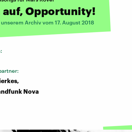
auf, Opportunity!
s unserem Archiv vom 17. August 2018
n:
artner:
ierkes,
andfunk Nova