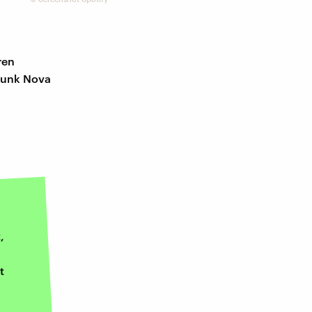
ren
dfunk Nova
,
t