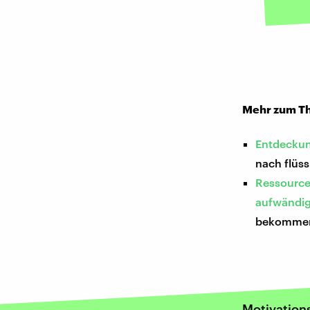
Mehr zum Th
Entdeckun
nach flüs
Ressourcen
aufwändi
bekommen 
Motivation