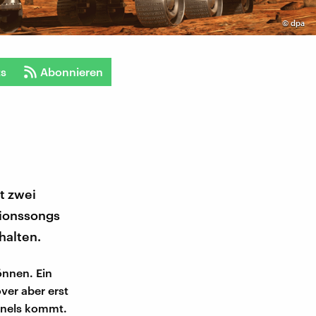
©
dpa
ts
Abonnieren
t zwei
tionssongs
halten.
önnen. Ein
ver aber erst
Panels kommt.