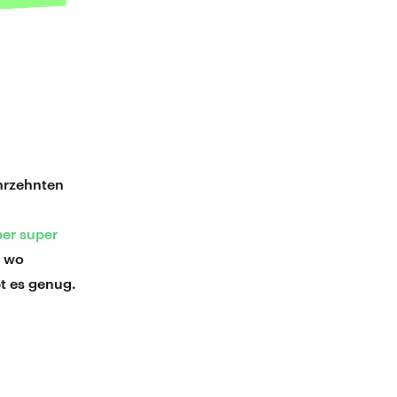
hrzehnten
ber super
, wo
t es genug.