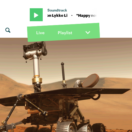
Soundtrack
py now" von Lykke Li · "Happy now" von Lykke Li
Live
Playlist