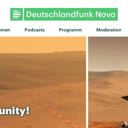
"Happy now" von Lykke Li · "Hap
emen
Podcasts
Programm
Moderation
unity!