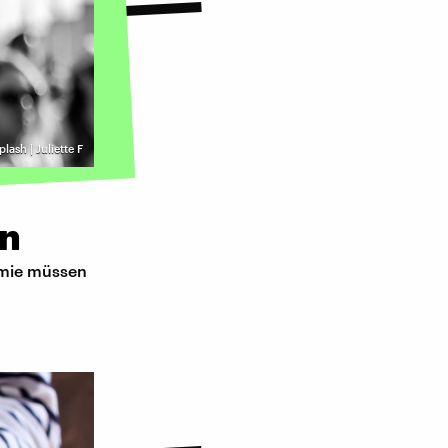
lash | Juliette F
en
emie müssen