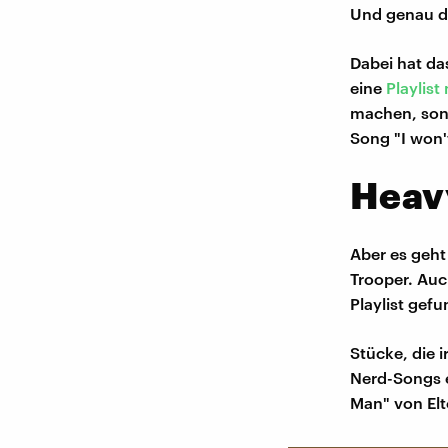
Und genau da
Dabei hat da
eine
Playlist
machen, sond
Song "I won
Heavy
Aber es geht
Trooper. Auc
Playlist gef
Stücke, die 
Nerd-Songs e
Man" von Elt