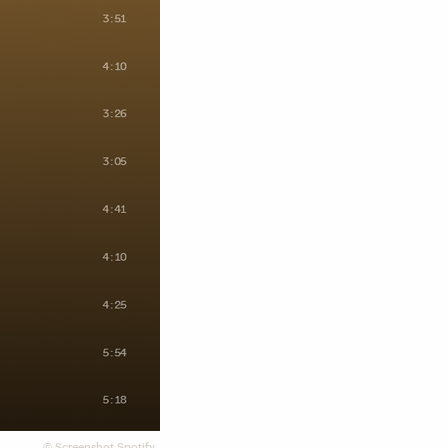
©
Screenshot Spotify