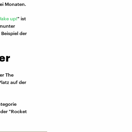
wei Monaten.
Wake up!
" ist
 munter
Beispiel der
er
er The
latz auf der
ategorie
oder "Rocket