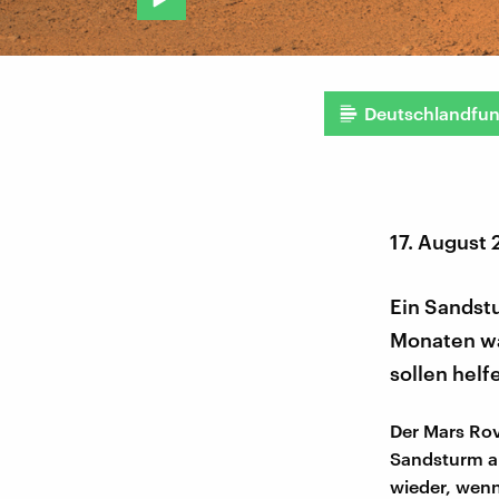
Deutschlandfu
17. August 
Ein Sandst
Monaten wa
sollen helf
Der Mars Rov
Sandsturm au
wieder, wenn