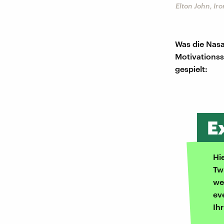
Elton John, Ir
Was die Nasa
Motivationss
gespielt:
E
Hi
Tw
we
ev
Ih