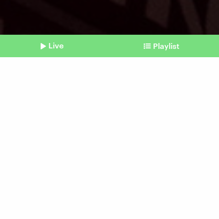
Live
Playlist
©
dpa | David Young
Shownotes
Demos und Entlassungen
Die Konsequenzen des
Geheimtreffens für die AfD
Beitrag aus unserem Archiv vom 16. Januar
2024