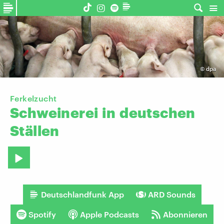
©
dpa
Ferkelzucht
Schweinerei
in
deutschen
Ställen
Deutschlandfunk App
ARD Sounds
Spotify
Apple Podcasts
Abonnieren