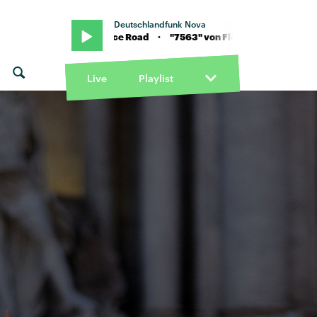
Deutschlandfunk Nova
von Florence Road · "7563" von Florence Road
Live
Playlist