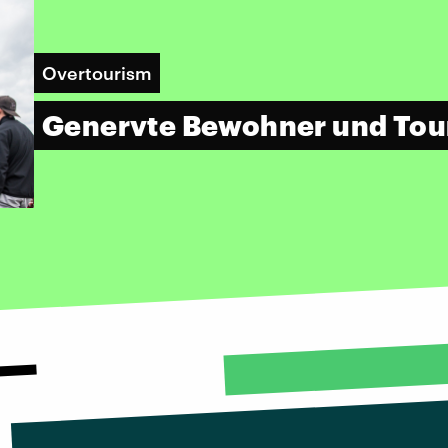
Overtourism
Genervte Bewohner und Tou