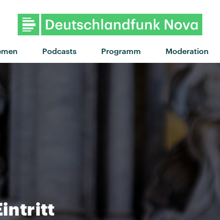
"7563" von Florence Road · "7563" 
emen
Podcasts
Programm
Moderation
intritt