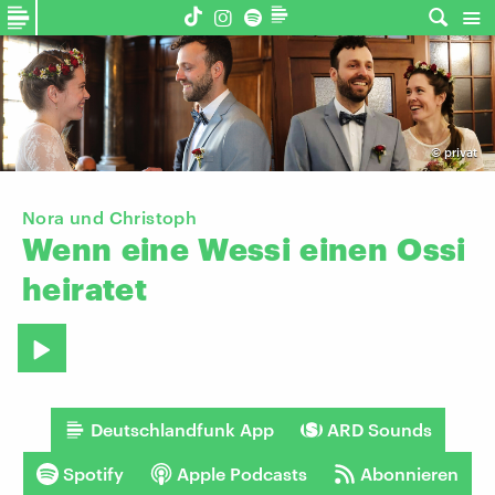
©
privat
Nora und Christoph
Wenn
eine
Wessi
einen
Ossi
heiratet
Deutschlandfunk App
ARD Sounds
Spotify
Apple Podcasts
Abonnieren