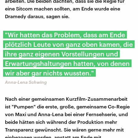
arbeiten. Die beiden dachten, dass sie die Regie für
eine Sitcom machen sollten, am Ende wurde eine
Dramedy daraus, sagen sie.
"Wir hatten das Problem, dass am Ende
plötzlich Leute von ganz oben kamen, die
ihre ganz eigenen Vorstellungen und
Erwartungshaltungen hatten, von denen
wir aber gar nichts wussten."
Anna-Lena Schwing
Nach einer gemeinsamen Kurzfilm-Zusammenarbeit
ist "Pumpen" die erste, große, gemeinsame Co-Regie
von Maxi und Anna-Lena bei einer Fernsehserie, und
beide hätten sich während der Produktion mehr
Transparenz gewünscht. Sie wären gerne mehr mit
einbezogen worden, anstatt am Ende mit