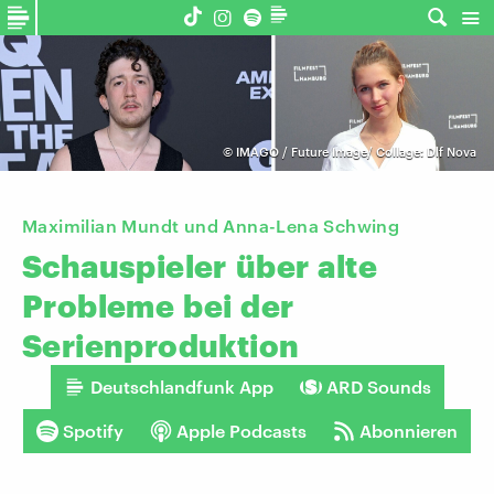
©
IMAGO / Future Image/ Collage: Dlf Nova
Maximilian Mundt und Anna-Lena Schwing
Schauspieler
über
alte
Probleme
bei
der
Serienproduktion
Deutschlandfunk App
ARD Sounds
Spotify
Apple Podcasts
Abonnieren