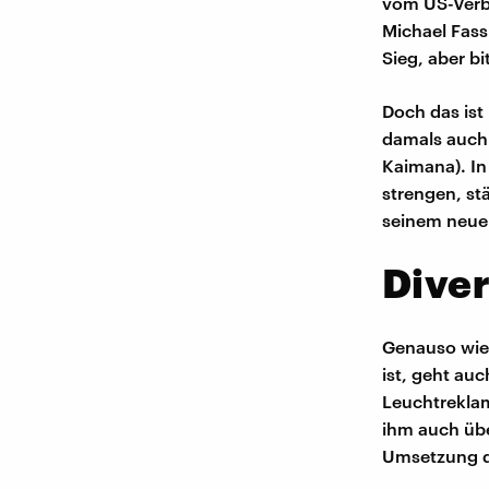
vom US-Verba
Michael Fass
Sieg, aber bi
Doch das ist
damals auch J
Kaimana). In
strengen, st
seinem neuen
Diver
Genauso wie 
ist, geht au
Leuchtreklam
ihm auch übe
Umsetzung d