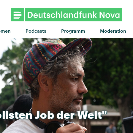
"Kaputte Diamanten" von Apsil
emen
Podcasts
Programm
Moderation
ollsten
Job
der
Welt"