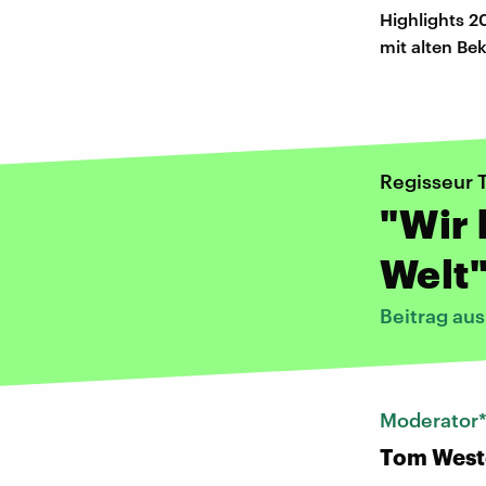
Highlights 2
mit alten B
Regisseur T
"Wir 
Welt
Beitrag au
Moderator
Tom West