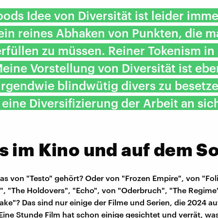
ods Idee von Diversität ist leider imm
ein reines Abhaken von Punkten, die m
erfüllen zu müssen. Reiner Tokenism in 
Meine Vorstellung von Diversität ist ebe
irgendwie blindwütig divers zu besetze
eine Diversifizierung der Arbeit an sic
 im Kino und auf dem So
s von "Testo" gehört? Oder von "Frozen Empire", von "Foli
", "The Holdovers", "Echo", von "Oderbruch", "The Regime
Lake"? Das sind nur einige der Filme und Serien, die 2024 au
ne Stunde Film hat schon einige gesichtet und verrät, wa