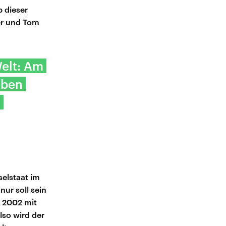
b dieser
er und Tom
Welt: Am
eben
e
elstaat im
ur soll sein
n 2002 mit
lso wird der