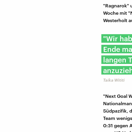
"Ragnarok" u
Woche mit "N
Westerholt a
"Wir hab
Ende mac
langen 
anzuzieh
Taika Wititi
"Next Goal W
Nationalmann
Südpazifik, 
Team wenigst
0:31 gegen A