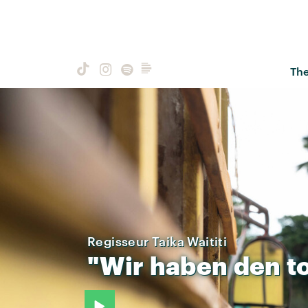
Th
Regisseur Taika Waititi
"Wir
haben
den
t