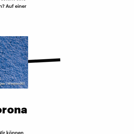
n? Auf einer
ges | Westend61
orona
Wir können