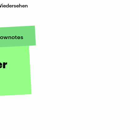
 Wiedersehen
ownotes
er