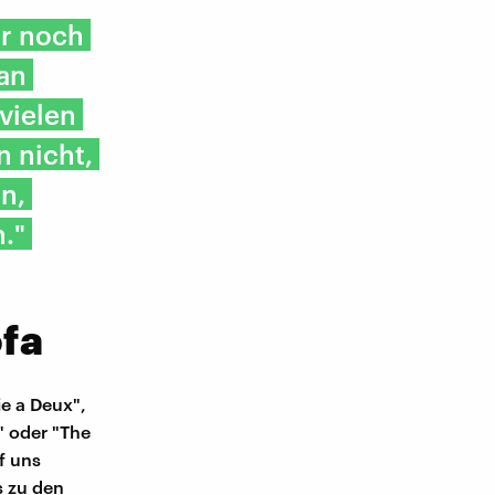
er noch
an
vielen
n nicht,
n,
h."
fa
e a Deux",
" oder "The
f uns
s zu den