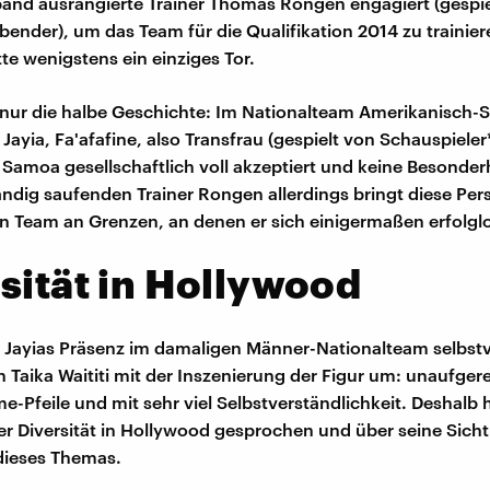
nd ausrangierte Trainer Thomas Rongen engagiert (gespie
bender), um das Team für die Qualifikation 2014 zu trainier
tte wenigstens ein einziges Tor.
 nur die halbe Geschichte: Im Nationalteam Amerikanisch-
ayia, Fa'afafine, also Transfrau (gespielt von Schauspieler
 Samoa gesellschaftlich voll akzeptiert und keine Besonder
ändig saufenden Trainer Rongen allerdings bringt diese Pers
 Team an Grenzen, an denen er sich einigermaßen erfolglo
sität in Hollywood
Jayias Präsenz im damaligen Männer-Nationalteam selbstv
ch Taika Waititi mit der Inszenierung der Figur um: unaufger
e-Pfeile und mit sehr viel Selbstverständlichkeit. Deshalb 
r Diversität in Hollywood gesprochen und über seine Sicht
ieses Themas.