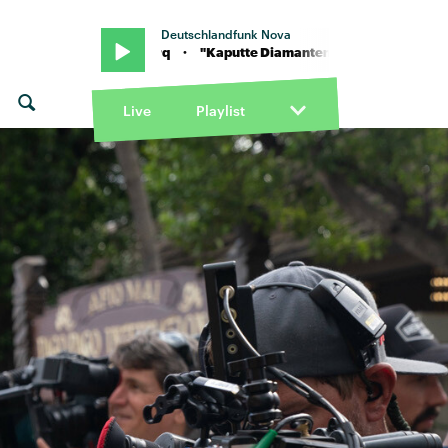
Deutschlandfunk Nova
on feat. Berq · "Kaputte Diamanten" von Apsilon feat. Berq · "Kapu
Live
Playlist