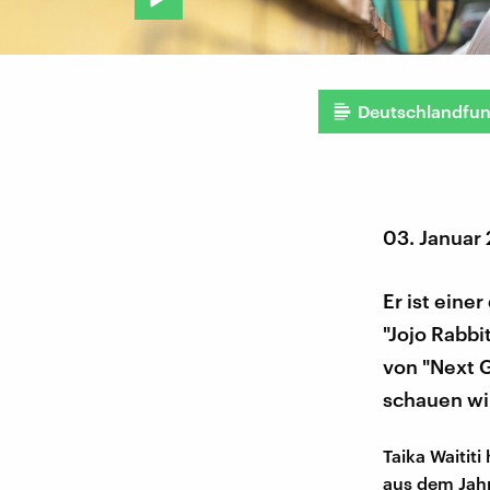
Deutschlandfu
03. Januar
Er ist ein
"Jojo Rabbi
von "Next G
schauen wir
Taika Waitit
aus dem Jahr