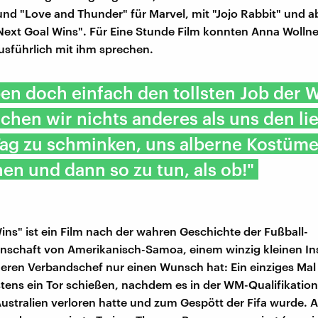
nd "Love and Thunder" für Marvel, mit "Jojo Rabbit" und a
ext Goal Wins". Für Eine Stunde Film konnten Anna Wolln
usführlich mit ihm sprechen.
en doch einfach den tollsten Job der 
hen wir nichts anderes als uns den li
Tag zu schminken, uns alberne Kostüm
en und dann so zu tun, als ob!"
ins" ist ein Film nach der wahren Geschichte der Fußball-
schaft von Amerikanisch-Samoa, einem winzig kleinen Ins
deren Verbandschef nur einen Wunsch hat: Ein einziges Mal n
ens ein Tor schießen, nachdem es in der WM-Qualifikatio
ustralien verloren hatte und zum Gespött der Fifa wurde. A