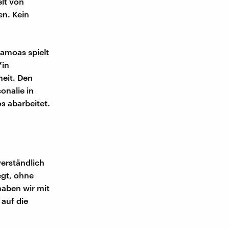
lt von
en. Kein
Samoas spielt
*in
heit. Den
onalie in
s abarbeitet.
erständlich
egt, ohne
haben wir mit
 auf die