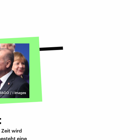
MAGO / i Images
t
 Zeit wird
besteht eine