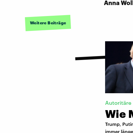
Anna Wol
Weitere Beiträge
Autoritäre
Wie M
Trump, Putin
immer länger