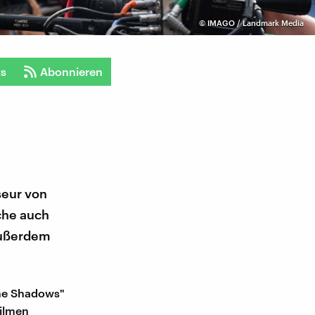
©
IMAGO / Landmark Media
ts
Abonnieren
seur von
che auch
 Außerdem
the Shadows"
Filmen