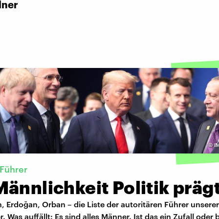
lner
©
I
 Führer
ännlichkeit Politik präg
, Erdoğan, Orban – die Liste der autoritären Führer unserer
. Was auffällt: Es sind alles Männer. Ist das ein Zufall oder 