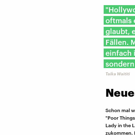
"Hollywo
oftmals 
glaubt, 
Fällen. 
einfach 
sondern 
Taika Waititi
Neues
Schon mal wa
"Poor Things
Lady in the 
zukommen. Ei