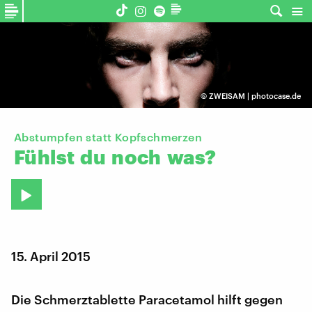
©
ZWEISAM | photocase.de
Abstumpfen statt Kopfschmerzen
Fühlst
du
noch
was?
15. April 2015
Die Schmerztablette Paracetamol hilft gegen