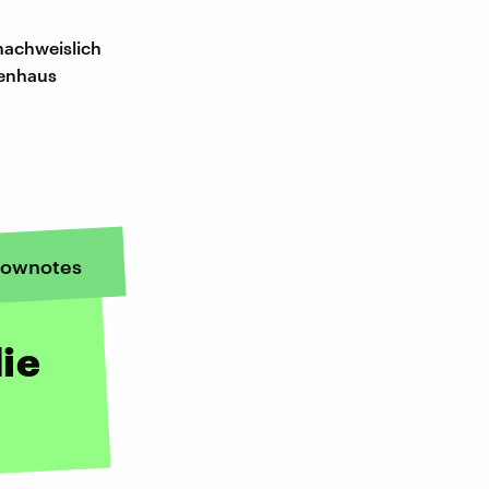
nachweislich
kenhaus
ownotes
ie