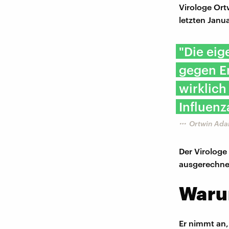
Virologe Ort
letzten Jan
"Die eig
gegen E
wirklich
Influenz
Ortwin Adam
Der Virologe 
ausgerechnet
Warum
Er nimmt an,