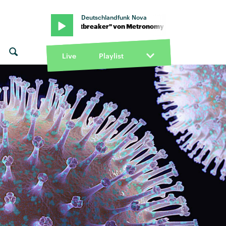
Deutschlandfunk Nova
my · "Heartbreaker" von Metronomy · "Heartbreaker" von Metro
Live
Playlist