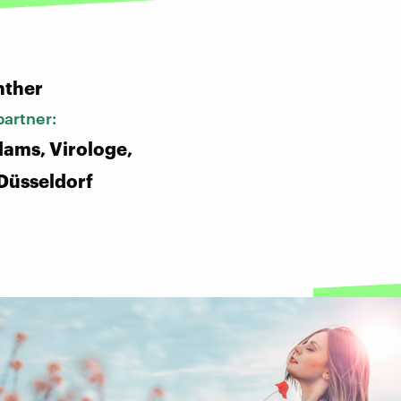
:
nther
artner:
ams, Virologe,
 Düsseldorf