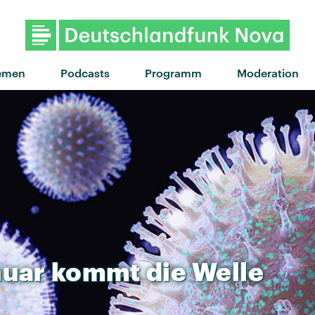
"Heartbreaker" von Metrono
emen
Podcasts
Programm
Moderation
nuar
kommt
die
Welle