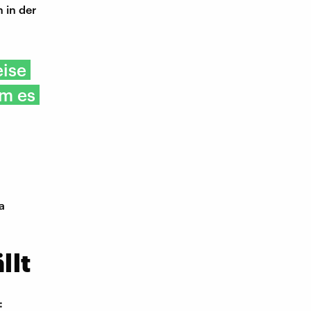
 in der
.
eise
mm es
a
llt
: