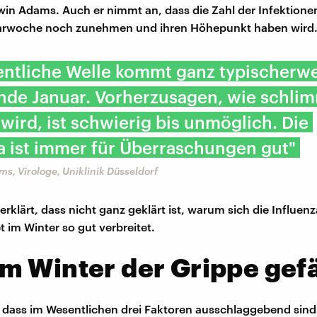
win Adams. Auch er nimmt an, dass die Zahl der Infektionen
uarwoche noch zunehmen und ihren Höhepunkt haben wird
entliche Welle kommt ganz typischerw
nde Januar. Vorherzusagen, wie schli
 wird, ist schwierig bis unmöglich. Die
a ist immer für Überraschungen gut"
s, Virologe, Uniklinik Düsseldorf
erklärt, dass nicht ganz geklärt ist, warum sich die Influenz
 im Winter so gut verbreitet.
 Winter der Grippe gefä
 dass im Wesentlichen drei Faktoren ausschlaggebend sind