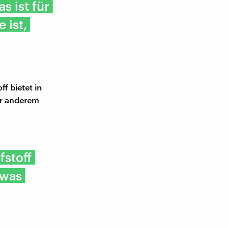
 ist für
 ist,
f bietet in
er anderem
fstoff
twas