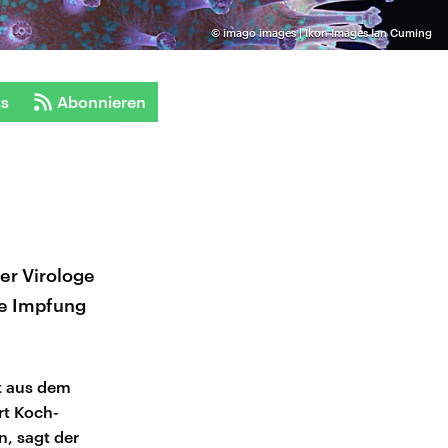
©
imago images | Ikon Images Ian Cuming
ts
Abonnieren
er Virologe
ie Impfung
t aus dem
rt Koch-
n, sagt der