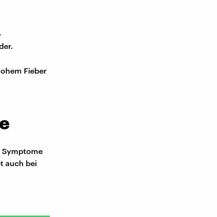
.
der.
 hohem Fieber
pe
Die Symptome
bt auch bei