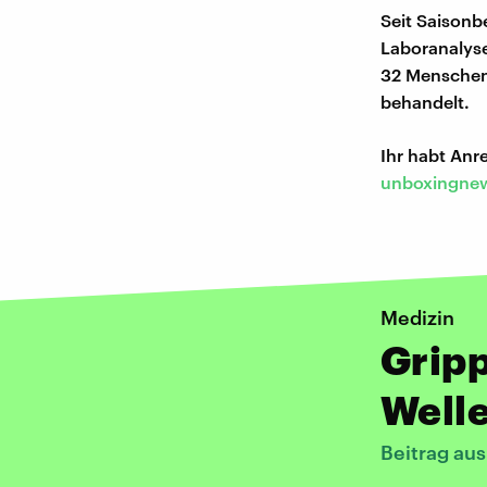
Seit Saisonb
Laboranalyse
32 Menschen
behandelt.
Ihr habt An
unboxingnew
Medizin
Gripp
Well
Beitrag au