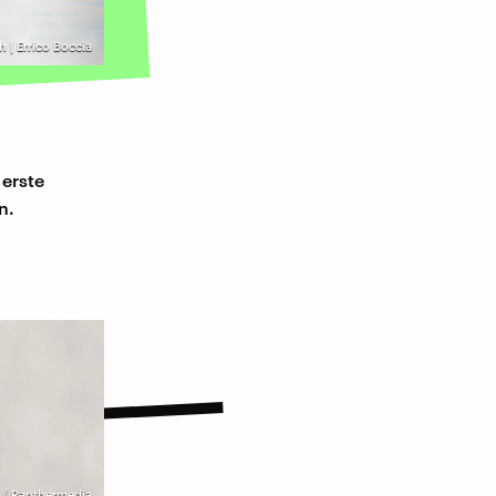
 | Errico Boccia
 erste
n.
 / Panthermedia