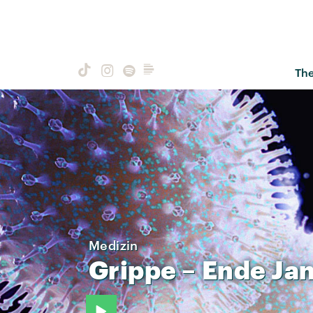
Th
Medizin
Grippe
–
Ende
Ja