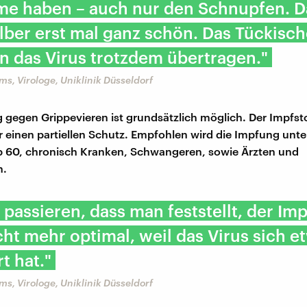
e haben – auch nur den Schnupfen. Das
lber erst mal ganz schön. Das Tückische
 das Virus trotzdem übertragen."
s, Virologe, Uniklinik Düsseldorf
 gegen Grippevieren ist grundsätzlich möglich. Der Impfstof
r einen partiellen Schutz. Empfohlen wird die Impfung unt
 60, chronisch Kranken, Schwangeren, sowie Ärzten und
n.
 passieren, dass man feststellt, der Imp
cht mehr optimal, weil das Virus sich e
t hat."
s, Virologe, Uniklinik Düsseldorf