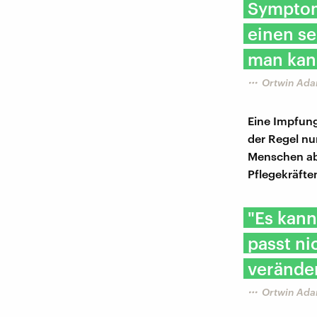
Symptom
einen se
man kann
Ortwin Adam
Eine Impfung
der Regel nu
Menschen ab
Pflegekräfte
"Es kann
passt ni
veränder
Ortwin Adam