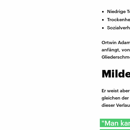
Niedrige T
Trockenhei
Sozialver
Ortwin Adams
anfängt, von
Gliederschm
Milde
Er weist abe
gleichen der 
dieser Verla
"Man kan