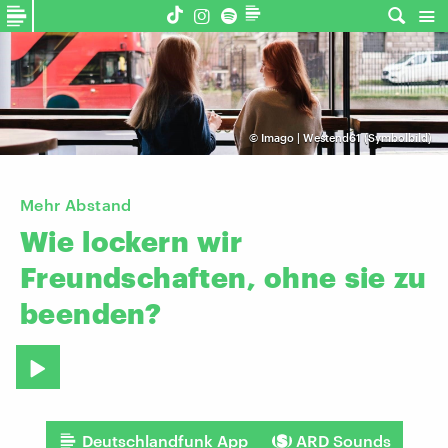
©
Imago | Westend61 (Symbolbild)
Mehr Abstand
Wie
lockern
wir
Freundschaften,
ohne
sie
zu
beenden?
Deutschlandfunk App
ARD Sounds