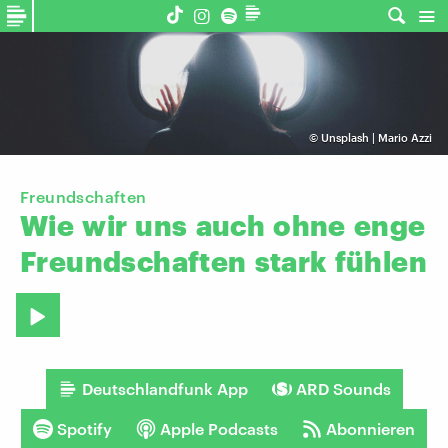
©
Unsplash | Mario Azzi
Freundschaften
Wie
wir
uns
auch
ohne
enge
Freundschaften
stark
fühlen
Deutschlandfunk App
ARD Sounds
Spotify
Apple Podcasts
Abonnieren