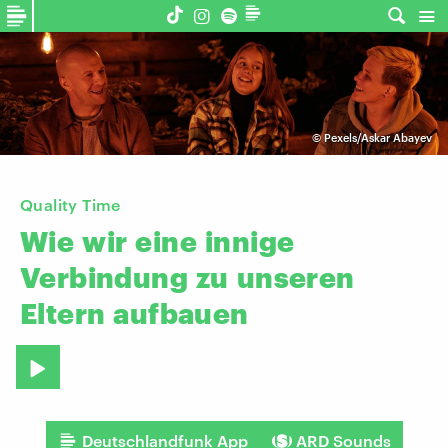
©
Pexels/Askar Abayev
Quality Time
Wie
wir
eine
innige
Verbindung
zu
unseren
Eltern
aufbauen
Deutschlandfunk App
ARD Sounds