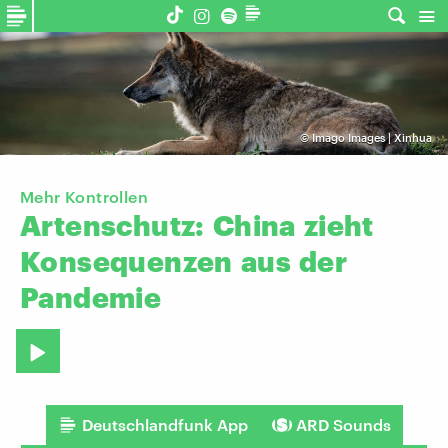
©
Imago Images | Xinhua
Mehr Kontrollen
Artenschutz:
China
zieht
Konsequenzen
aus
der
Pandemie
Deutschlandfunk App
ARD Sounds