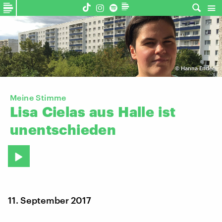
©
Hanna Ender
Meine Stimme
Lisa
Cielas
aus
Halle
ist
unentschieden
11. September 2017