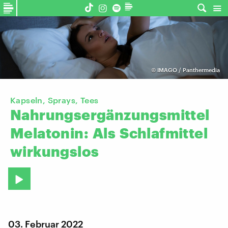
©
IMAGO / Panthermedia
Kapseln, Sprays, Tees
Nahrungsergänzungsmittel
Melatonin:
Als
Schlafmittel
wirkungslos
03. Februar 2022