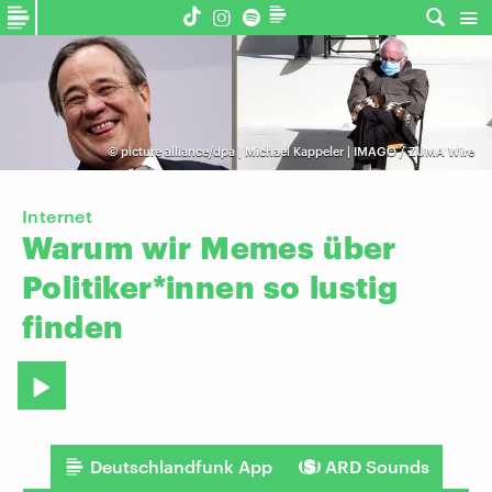
©
picture alliance/dpa | Michael Kappeler | IMAGO / ZUMA Wire
Internet
Warum
wir
Memes
über
Politiker*innen
so
lustig
finden
Deutschlandfunk App
ARD Sounds