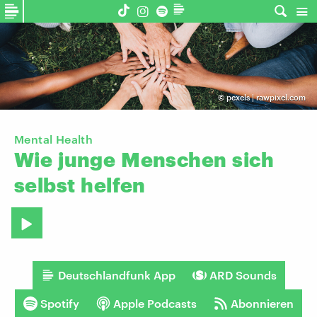
©
pexels | rawpixel.com
Mental Health
Wie
junge
Menschen
sich
selbst
helfen
Deutschlandfunk App
ARD Sounds
Spotify
Apple Podcasts
Abonnieren