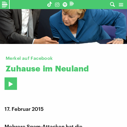
©
dpa
​Merkel auf Facebook
Zuhause
im
Neuland
17. Februar 2015
Mehrere Spam-Attacken hat die