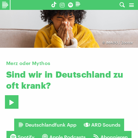
©
IMAGO / Zoonar
Merz oder Mythos
Sind
wir
in
Deutschland
zu
oft
krank?
Deutschlandfunk App
ARD Sounds
Spotify
Apple Podcasts
Abonnieren