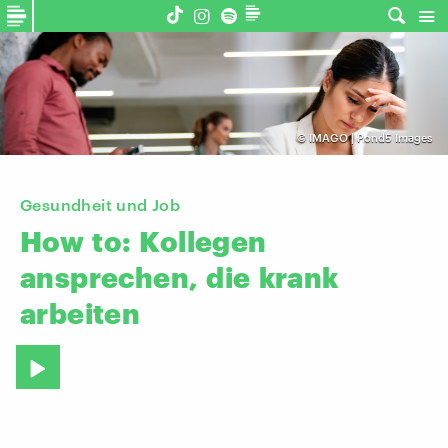
©
IMAGO | Pond5 Images
Gesundheit und Job
How
to:
Kollegen
ansprechen,
die
krank
arbeiten