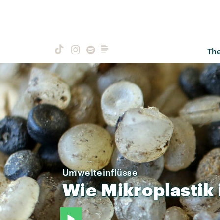
Th
Umwelteinflüsse
Wie
Mikroplastik