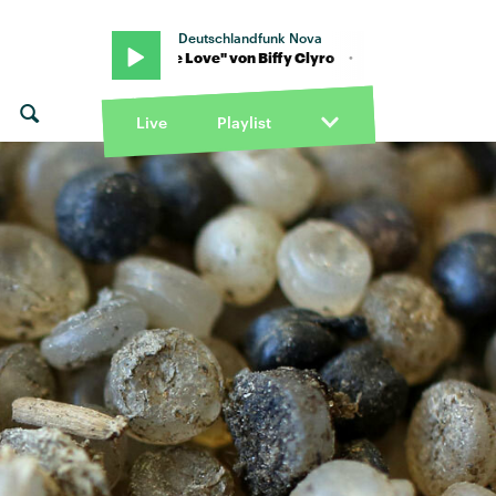
Deutschlandfunk Nova
o · "A Little Love" von Biffy Clyro · "A Little Love" von Biffy Clyro
Live
Playlist