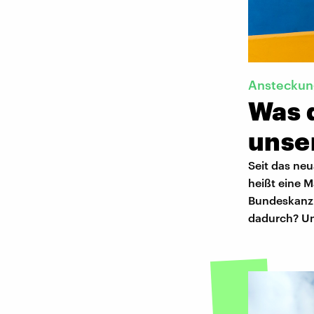
Ansteckun
Was 
unse
Seit das neu
heißt eine 
Bundeskanzl
dadurch? Un