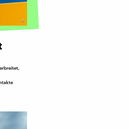
©
t
rbreitet,
ntakte