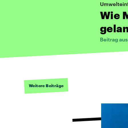
Umwelteinf
Wie M
gela
Beitrag au
Weitere Beiträge