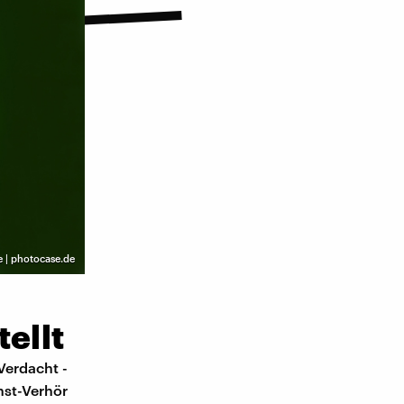
 | photocase.de
ellt
Verdacht -
nst-Verhör