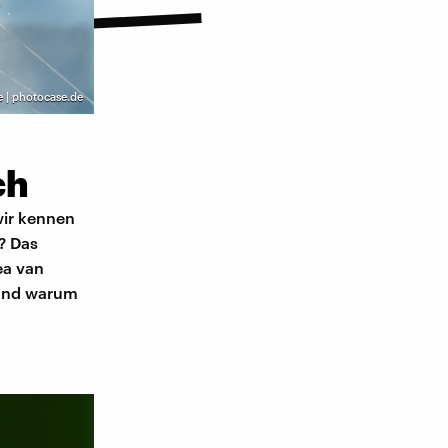
e | photocase.de
ch
wir kennen
? Das
ea van
 und warum