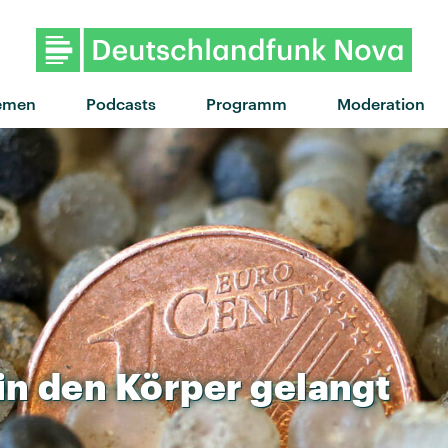
"A Little Love" von Biffy Clyr
emen
Podcasts
Programm
Moderation
in
den
Körper
gelangt