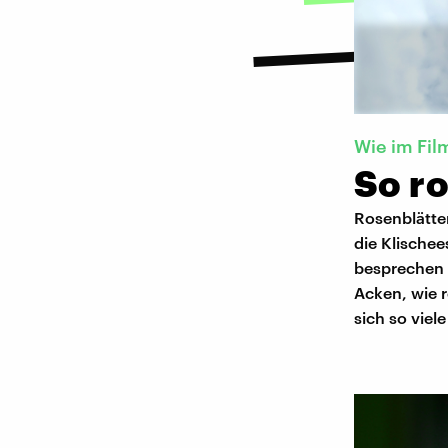
Wie im Fil
So ro
Rosenblätte
die Klischee
besprechen w
Acken, wie 
sich so viel