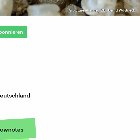
©
picture alliance / ZB | Bernd Wüstneck
bonnieren
n
Deutschland
ownotes