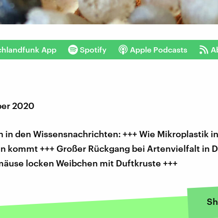
chlandfunk App
Spotify
Apple Podcasts
A
ber 2020
 in den Wissensnachrichten: +++ Wie Mikroplastik i
en kommt +++ Großer Rückgang bei Artenvielfalt in 
mäuse locken Weibchen mit Duftkruste +++
Sh