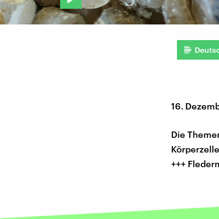
Deuts
16. Dezem
Die Themen
Körperzell
+++ Fleder