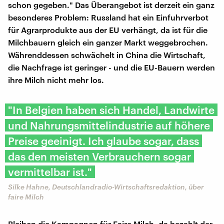
schon gegeben." Das Überangebot ist derzeit ein ganz
besonderes Problem: Russland hat ein Einfuhrverbot
für Agrarprodukte aus der EU verhängt, da ist für die
Milchbauern gleich ein ganzer Markt weggebrochen.
Währenddessen schwächelt in China die Wirtschaft,
die Nachfrage ist geringer - und die EU-Bauern werden
ihre Milch nicht mehr los.
"In Belgien haben sich Handel, Landwirte
und Nahrungsmittelindustrie auf höhere
Preise geeinigt. Ich glaube sogar, dass
das den meisten Verbrauchern sogar
vermittelbar ist."
Silke Hahne, Deutschlandradio-Wirtschaftsredaktion, über
faire Milch
Bleiben die Kampagnen für Faire Milch, da bezahlt der