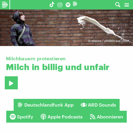
©
elsone | photocase.com
Milchbauern protestieren
Milch
in
billig
und
unfair
Deutschlandfunk App
ARD Sounds
Spotify
Apple Podcasts
Abonnieren