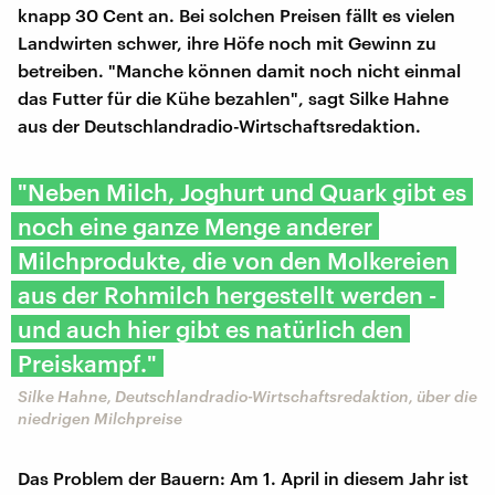
knapp 30 Cent an. Bei solchen Preisen fällt es vielen
Landwirten schwer, ihre Höfe noch mit Gewinn zu
betreiben. "Manche können damit noch nicht einmal
das Futter für die Kühe bezahlen", sagt Silke Hahne
aus der Deutschlandradio-Wirtschaftsredaktion.
"Neben Milch, Joghurt und Quark gibt es
noch eine ganze Menge anderer
Milchprodukte, die von den Molkereien
aus der Rohmilch hergestellt werden -
und auch hier gibt es natürlich den
Preiskampf."
Silke Hahne, Deutschlandradio-Wirtschaftsredaktion, über die
niedrigen Milchpreise
Das Problem der Bauern: Am 1. April in diesem Jahr ist