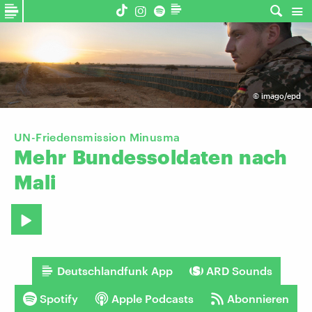
©
imago/epd
UN-Friedensmission Minusma
Mehr
Bundessoldaten
nach
Mali
Deutschlandfunk App
ARD Sounds
Spotify
Apple Podcasts
Abonnieren