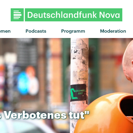
"walk on wine" von Powfu ft. C
emen
Podcasts
Programm
Moderation
s
Verbotenes
tut"