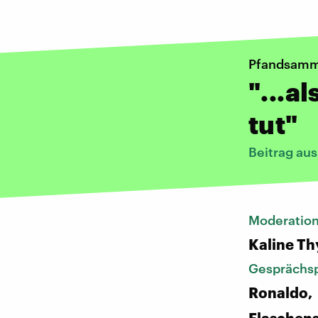
Pfandsamm
"...a
tut"
Beitrag au
Moderatio
Kaline Th
Gesprächsp
Ronaldo,