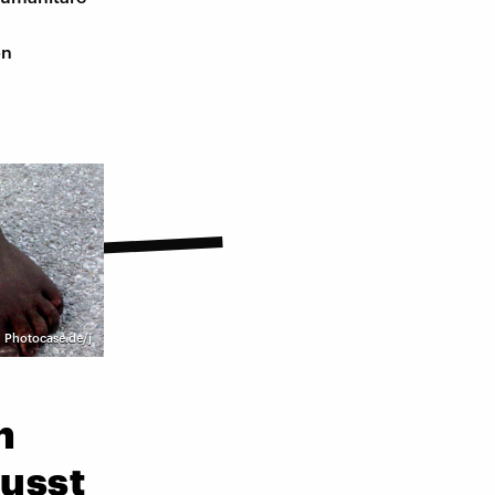
on
 | Photocase.de/j
n
usst