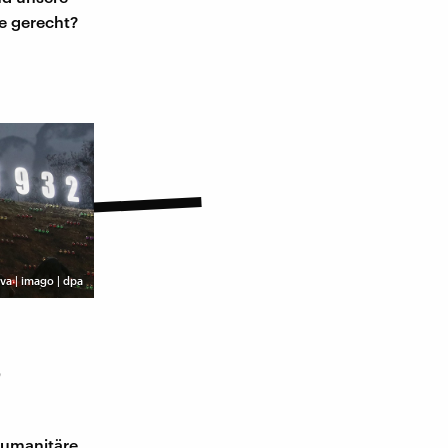
ie gerecht?
a | imago | dpa
s
humanitäre