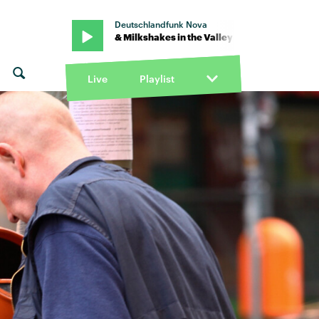
Deutschlandfunk Nova
ody Lawless & Milkshakes in the Valley · "walk on wine" von Powfu ft.
Live
Playlist