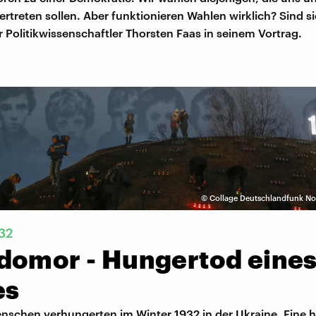
ertreten sollen. Aber funktionieren Wahlen wirklich? Sind s
r Politikwissenschaftler Thorsten Faas in seinem Vortrag.
©
Collage Deutschlandfunk Nov
32
domor - Hungertod eine
es
enschen verhungerten im Winter 1932 in der Ukraine. Eine 