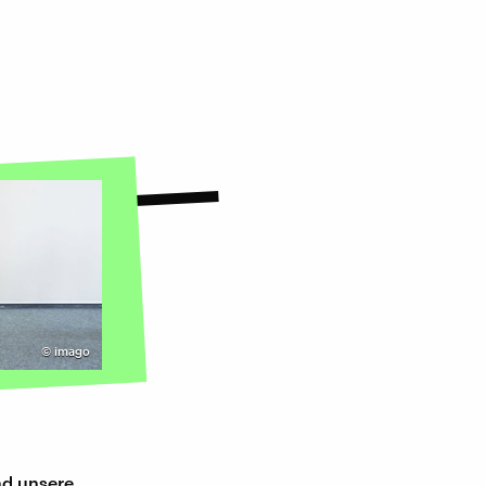
©
imago
nd unsere