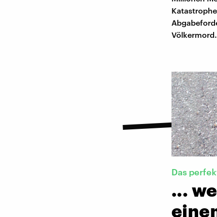
Katastrophe
Abgabeforde
Völkermord.
Das perfek
... w
eine