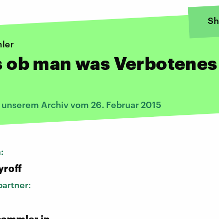
Sh
ler
ls ob man was Verbotenes
s unserem Archiv vom 26. Februar 2015
n:
yroff
artner: