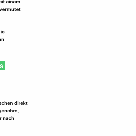
eit einem
 vermutet
ie
an
s
schen direkt
angenehm,
er nach