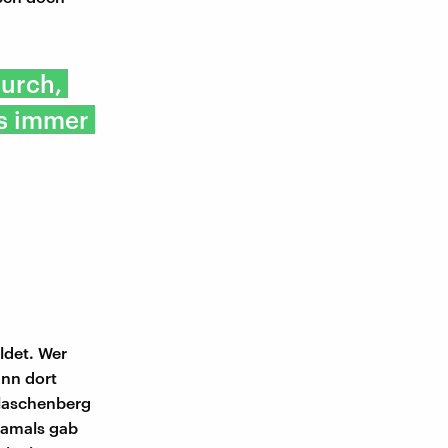
durch,
es immer
det. Wer
nn dort
Flaschenberg
Damals gab