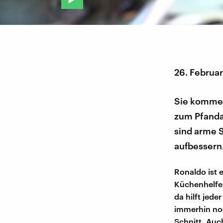
26. Februa
Sie kommen
zum Pfanda
sind arme S
aufbessern
Ronaldo ist 
Küchenhelfer
da hilft jed
immerhin noc
Schnitt. Auch