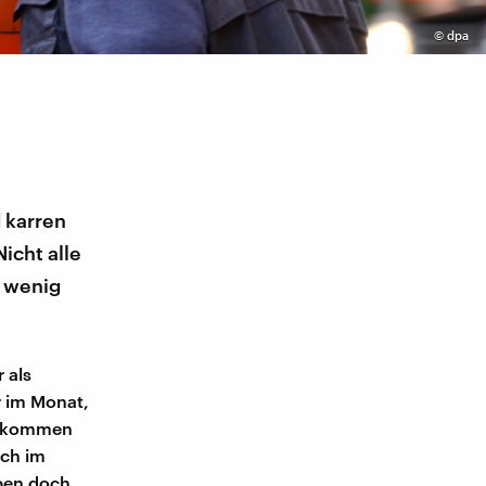
©
dpa
 karren
cht alle
n wenig
 als
r im Monat,
ln kommen
ich im
eben doch