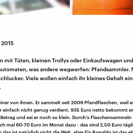
r 2015
 mit Tüten, kleinen Trollys oder Einkaufswagen und
utomaten, was andere wegwerfen: Pfandsammler. Ni
chlucker. Viele wollen einfach ihr kleines Gehalt ei
.
einer von ihnen. Er sammelt seit 2009 Pfandflaschen, weil er
 einfach nicht genug verdient. 935 Euro netto bekommt e
er Betrag und sei er noch so klein. Durch's Flaschensamme
h mal 60-70 Euro im Monat dazu - das sind 2,50 Euro tägl
 das ist natürlich nicht die Welt, aber für Ronaldo ist das 