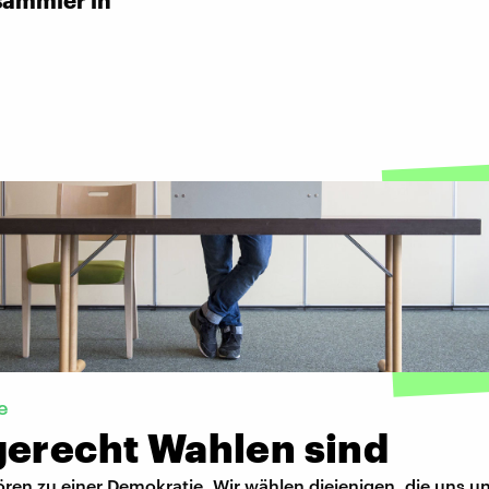
sammler in
e
gerecht Wahlen sind
ren zu einer Demokratie. Wir wählen diejenigen, die uns u