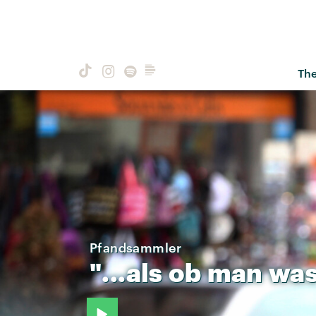
Th
Pfandsammler
"...als
ob
man
wa