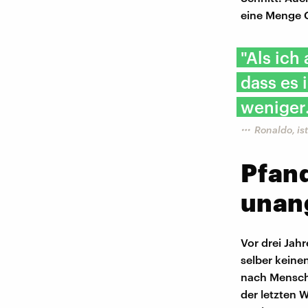
eine Menge 
"Als ich
dass es
weniger
Ronaldo, i
Pfan
unan
Vor drei Jah
selber keine
nach Mensche
der letzten 