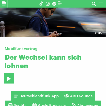
©
dpa
Mobilfunkvertrag
Der
Wechsel
kann
sich
lohnen
Deutschlandfunk App
ARD Sounds
Spotify
Apple Podcasts
Abonnieren