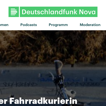
"Jona Vark" von Gypsy & T
emen
Podcasts
Programm
Moderation
er Fahrradkurierin