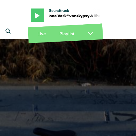
Soundtrack
he Cat · "Jona Vark" von Gypsy & The Cat · "Jona Vark" von Gypsy 
Live
Playlist