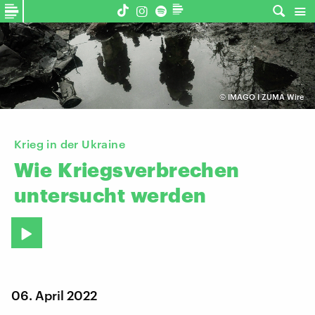
©
IMAGO I ZUMA Wire
Krieg in der Ukraine
Wie
Kriegsverbrechen
untersucht
werden
06. April 2022