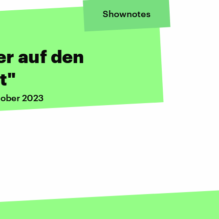
Shownotes
er auf den
t"
tober 2023