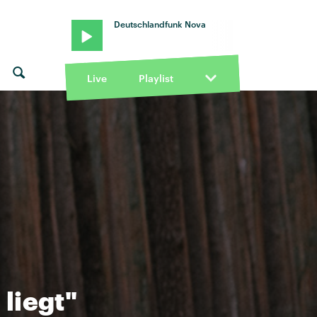
Deutschlandfunk Nova
Shaun Ryder · "Dare" von Gorillaz feat. Shaun Ryder · "Dare" von Gor
Live
Playlist
liegt"