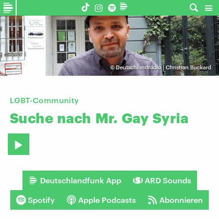
©
Deutschlandradio | Christian Buckard
LGBT-Community
Suche
nach
Mr.
Gay
Syria
Deutschlandfunk App
ARD Sounds
Spotify
Apple Podcasts
Abonnieren