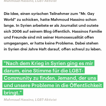
Mahmoud Hassino, LGBT-Aktivist
Die Idee, einen syrischen Teilnehmer zum "Mr. Gay
World" zu schicken, hatte Mahmoud Hassino schon
lange. In Syrien arbeitete er als Journalist und outete
sich 2006 auf seinem Blog öffentlich. Hassinos Familie
und Freunde sind mit seiner Homosexualität offen
umgegangen, er hatte keine Probleme. Dabei stehen
in Syrien drei Jahre Haft darauf, offen schwul zu leben.
"Nach dem Krieg in Syrien ging es mir
darum, eine Stimme für die LGBT-
Community zu finden. Jemand, der uns
und unsere Probleme in die Öffentlichkeit
bringt."
Mahmoud Hassino, LGBT-Aktivist