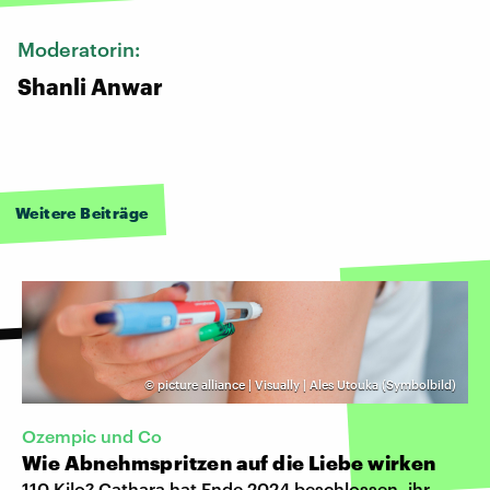
Moderatorin:
Shanli Anwar
Weitere Beiträge
©
picture alliance | Visually | Ales Utouka (Symbolbild)
Ozempic und Co
Wie Abnehmspritzen auf die Liebe wirken
110 Kilo? Cathara hat Ende 2024 beschlossen, ihr