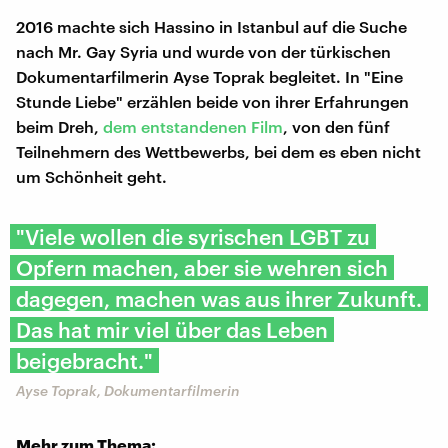
2016 machte sich Hassino in Istanbul auf die Suche
nach Mr. Gay Syria und wurde von der türkischen
Dokumentarfilmerin Ayse Toprak begleitet. In "Eine
Stunde Liebe" erzählen beide von ihrer Erfahrungen
beim Dreh,
dem entstandenen Film
, von den fünf
Teilnehmern des Wettbewerbs, bei dem es eben nicht
um Schönheit geht.
"Viele wollen die syrischen LGBT zu
Opfern machen, aber sie wehren sich
dagegen, machen was aus ihrer Zukunft.
Das hat mir viel über das Leben
beigebracht."
Ayse Toprak, Dokumentarfilmerin
Mehr zum Thema: