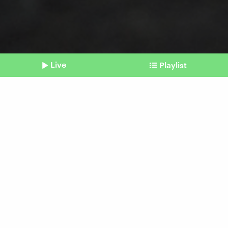
Live
Playlist
©
Imago / Funke Foto Services / Fabian Strauch (Symbolbild)
Shownotes
Müll
Kein Plastikabkommen und
ein Auftrag
vom 16. August 2025