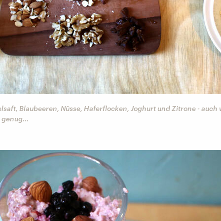
lsaft, Blaubeeren, Nüsse, Haferflocken, Joghurt und Zitrone - auch
 genug...