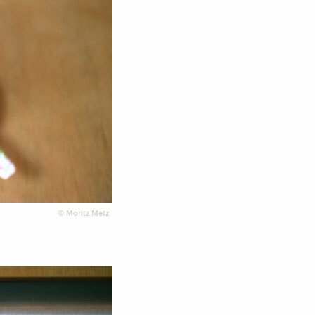
©
Moritz Metz