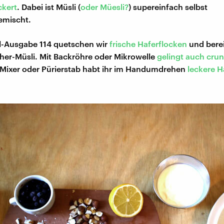
kert
. Dabei ist Müsli (
oder Müesli?
) supereinfach selbst
mischt.
l-Ausgabe 114 quetschen wir
frische Haferflocken
und bere
cher-Müsli. Mit Backröhre oder Mikrowelle
gelingt auch cru
t Mixer oder Pürierstab habt ihr im Handumdrehen
leckere H