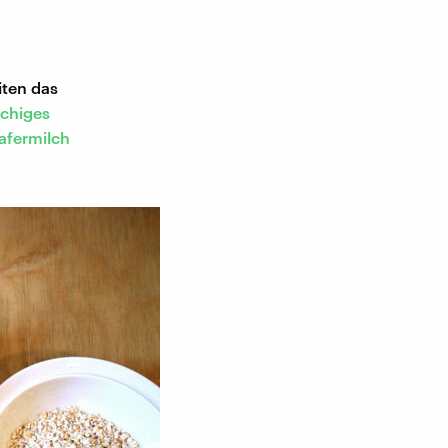
iten das
nchiges
afermilch