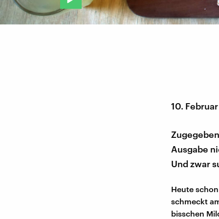
10. Februa
Zugegebener
Ausgabe nic
Und zwar s
Heute schon 
schmeckt am 
bisschen Mil