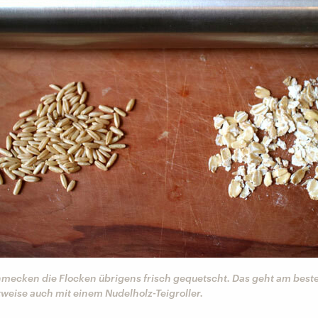
mecken die Flocken übrigens frisch gequetscht. Das geht am beste
weise auch mit einem Nudelholz-Teigroller.