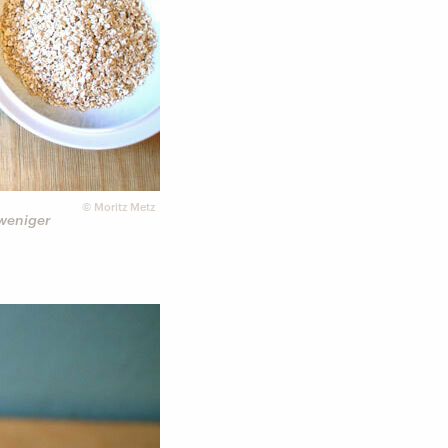
©
Moritz Metz
 weniger