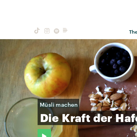
Th
Müsli machen
Die
Kraft
der
Haf