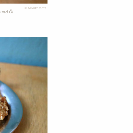
©
Moritz Metz
 und Öl