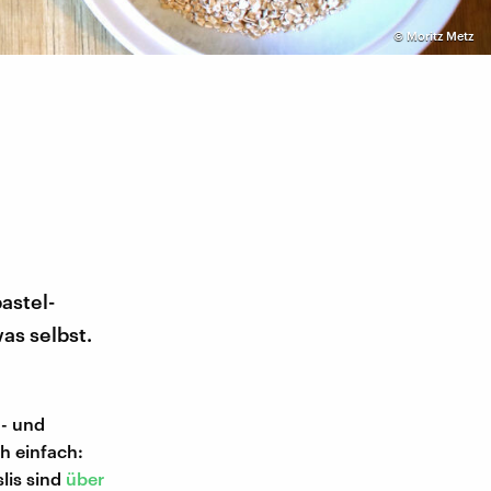
©
Moritz Metz
astel-
as selbst.
 - und
h einfach:
lis sind
über