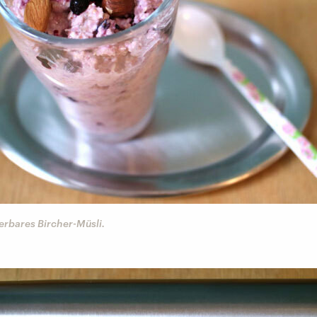
derbares Bircher-Müsli.