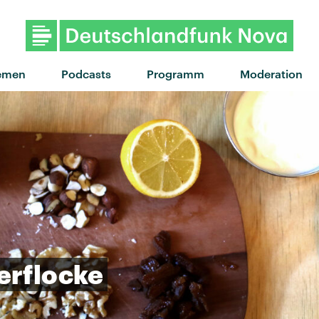
emen
Podcasts
Programm
Moderation
erflocke