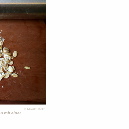
©
Moritz Metz
n mit einer