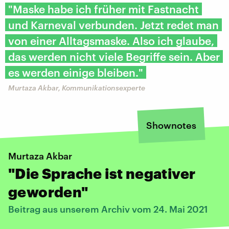
"Maske habe ich früher mit Fastnacht
und Karneval verbunden. Jetzt redet man
von einer Alltagsmaske. Also ich glaube,
das werden nicht viele Begriffe sein. Aber
es werden einige bleiben."
Murtaza Akbar, Kommunikationsexperte
Shownotes
Murtaza Akbar
"Die Sprache ist negativer
geworden"
Beitrag aus unserem Archiv vom 24. Mai 2021