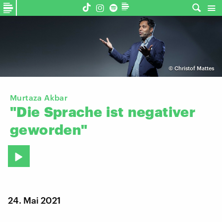
©
Christof Mattes
Murtaza Akbar
"Die
Sprache
ist
negativer
geworden"
24. Mai 2021