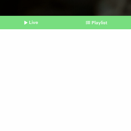
Live
Playlist
©
imago | YAY Images
Shownotes
Musik und Filme
Serie an, Geld weg – warum
wir so viel für Streaming
ausgeben
vom 15. Juni 2026