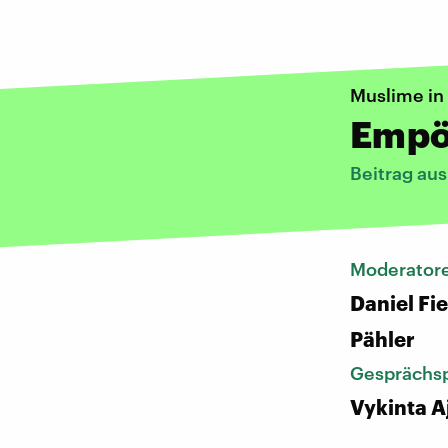
Muslime in
Empö
Beitrag au
Moderator
Daniel Fi
Pähler
Gesprächsp
Vykinta A