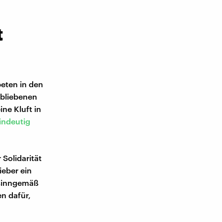
t
beten in den
rbliebenen
ne Kluft in
indeutig
 Solidarität
ieber ein
 sinngemäß
en dafür,