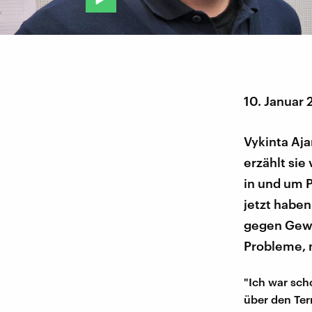
10. Januar 
Vykinta Aja
erzählt sie
in und um P
jetzt habe
gegen Gewa
Probleme, n
"Ich war sch
über den Ter