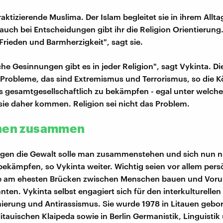
raktizierende Muslima. Der Islam begleitet sie in ihrem Allta
 auch bei Entscheidungen gibt ihr die Religion Orientierung
 Frieden und Barmherzigkeit", sagt sie.
he Gesinnungen gibt es in jeder Religion", sagt Vykinta. Di
 Probleme, das sind Extremismus und Terrorismus, so die Kö
es gesamtgesellschaftlich zu bekämpfen - egal unter welch
ie daher kommen. Religion sei nicht das Problem.
ehen zusammen
gen die Gewalt solle man zusammenstehen und sich nun n
bekämpfen, so Vykinta weiter. Wichtig seien vor allem pers
ie am ehesten Brücken zwischen Menschen bauen und Vorur
ten. Vykinta selbst engagiert sich für den interkulturellen 
nierung und Antirassismus. Sie wurde 1978 in Litauen gebo
litauischen Klaipeda sowie in Berlin Germanistik, Linguistik