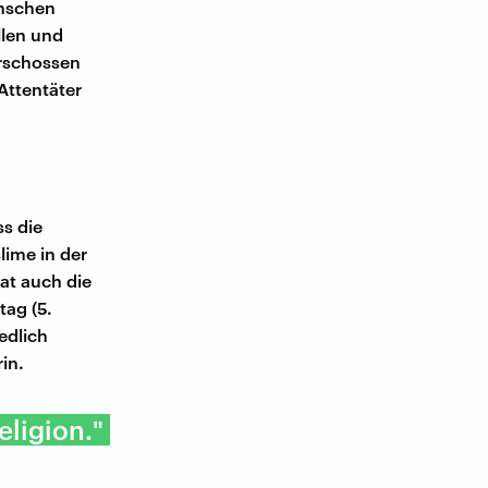
enschen
llen und
erschossen
 Attentäter
ss die
ime in der
hat auch die
ag (5.
edlich
in.
eligion."