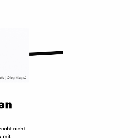
els | Oleg Magni
en
recht nicht
k mit