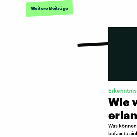
Weitere Beiträge
Erkenntnis
Wie 
erla
Was können w
befasste sic