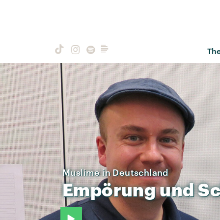
Th
Muslime in Deutschland
Empörung
und
S