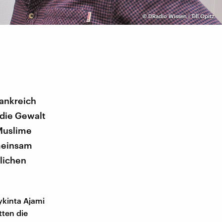
©
DRadio Wissen | Till Opitz
rankreich
 die Gewalt
 Muslime
meinsam
lichen
ykinta Ajami
tten die