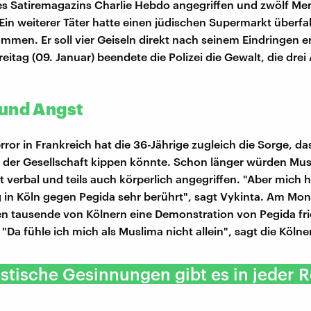
es Satiremagazins Charlie Hebdo angegriffen und zwölf M
Ein weiterer Täter hatte einen jüdischen Supermarkt überfa
mmen. Er soll vier Geiseln direkt nach seinem Eindringen 
itag (09. Januar) beendete die Polizei die Gewalt, die drei
und Angst
ror in Frankreich hat die 36-Jährige zugleich die Sorge, da
der Gesellschaft kippen könnte. Schon länger würden Musl
t verbal und teils auch körperlich angegriffen. "Aber mich 
n Köln gegen Pegida sehr berührt", sagt Vykinta. Am Mont
en tausende von Kölnern eine Demonstration von Pegida fri
"Da fühle ich mich als Muslima nicht allein", sagt die Kölner
stische Gesinnungen gibt es in jeder R