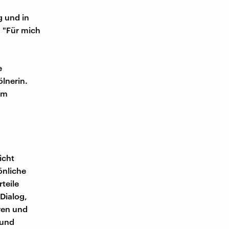
g und in
. "Für mich
e
lnerin.
em
icht
önliche
teile
Dialog,
ren und
 und