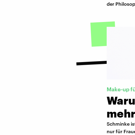
der Philoso
Make-up fü
Waru
mehr
Schminke ist
nur für Frau