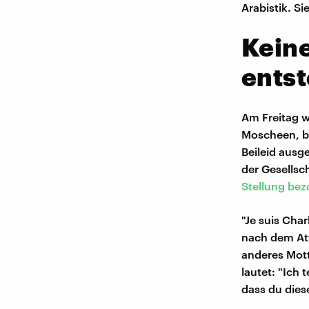
Arabistik. Si
Keine
entst
Am Freitag w
Moscheen, be
Beileid ausg
der Gesellsc
Stellung be
"Je suis Char
nach dem Att
anderes Mott
lautet: "Ich 
dass du dies