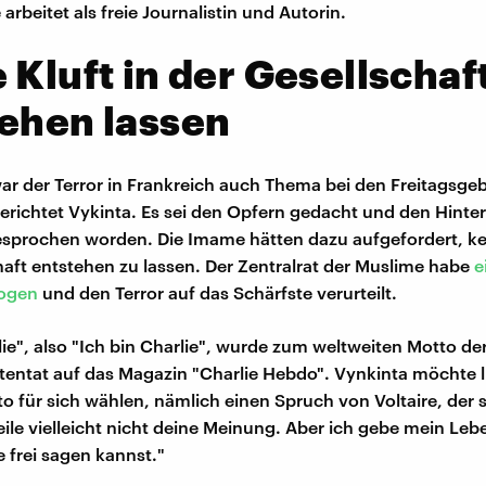
e arbeitet als freie Journalistin und Autorin.
 Kluft in der Gesellschaf
ehen lassen
ar der Terror in Frankreich auch Thema bei den Freitagsge
richtet Vykinta. Es sei den Opfern gedacht und den Hinte
esprochen worden. Die Imame hätten dazu aufgefordert, kei
haft entstehen zu lassen. Der Zentralrat der Muslime habe
e
zogen
und den Terror auf das Schärfste verurteilt.
lie", also "Ich bin Charlie", wurde zum weltweiten Motto der
entat auf das Magazin "Charlie Hebdo". Vynkinta möchte l
o für sich wählen, nämlich einen Spruch von Voltaire, der
teile vielleicht nicht deine Meinung. Aber ich gebe mein Leb
e frei sagen kannst."