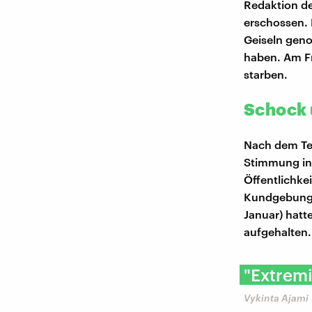
Redaktion d
erschossen. 
Geiseln geno
haben. Am Fre
starben.
Schock 
Nach dem Ter
Stimmung in 
Öffentlichkei
Kundgebung i
Januar) hatt
aufgehalten. 
"Extremi
Vykinta Ajami