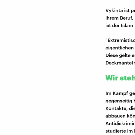
Vykinta ist p
ihrem Beruf,
ist der Islam
"Extremistisc
eigentlichen
Diese gelte 
Deckmantel s
Wir st
Im Kampf ge
gegenseitig 
Kontakte, d
abbauen könn
Antidiskrimi
studierte im 