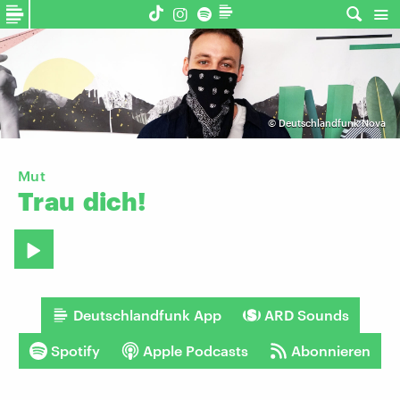
©
Deutschlandfunk Nova
Mut
Trau
dich!
Deutschlandfunk App
ARD Sounds
Spotify
Apple Podcasts
Abonnieren