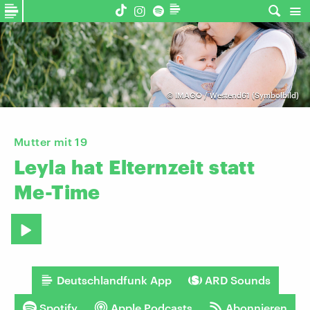
©
IMAGO / Westend61 (Symbolbild)
Mutter mit 19
Leyla
hat
Elternzeit
statt
Me-Time
Deutschlandfunk App
ARD Sounds
Spotify
Apple Podcasts
Abonnieren