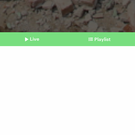
Live
Playlist
©
Imago | Xinhua
Shownotes
Erdbebenhilfe
So helfen die Johanniter
nach dem Beben in
Myanmar