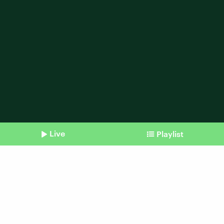
Live
Playlist
Shownotes