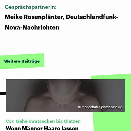
Gesprächspartnerin:
Meike Rosenplänter, Deutschlandfunk-
Nova-Nachrichten
Weitere Beiträge
©
madochab / photocase.de
Von Geheimratsecken bis Glatzen
Wenn Männer Haare lassen