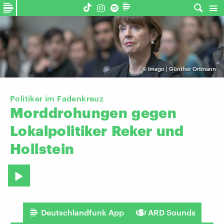
©
Imago | Günther Ortmann
Politiker im Fadenkreuz
Morddrohungen
gegen
Lokalpolitiker
Reker
und
Hollstein
Deutschlandfunk App
ARD Sounds