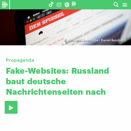
©
picture alliance/dpa | Daniel Reinhardt
Propaganda
Fake-Websites:
Russland
baut
deutsche
Nachrichtenseiten
nach