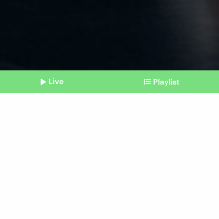
Live
Playlist
©
Picture Alliance/dpa | Melissa Erichsen
Shownotes
Nachtragshaushalt
Bundesregierung setzt
Schuldenbremse 2023