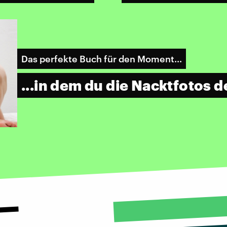
Das perfekte Buch für den Moment...
...in dem du die Nacktfotos d