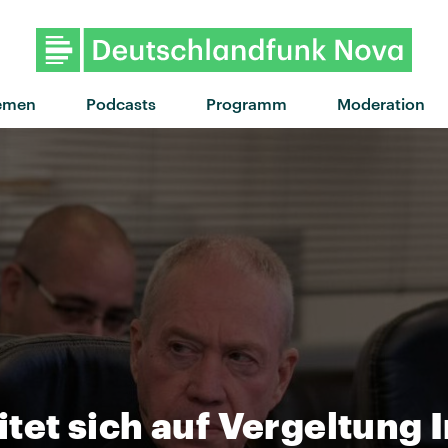
"Defibrillator" von The Sn
emen
Podcasts
Programm
Moderation
eitet sich auf Vergeltung 