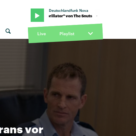
Deutschlandfunk Nova
uts · "Defibrillator" von The Snuts · "Defibrillator" von The Snuts
Live
Playlist
Irans vor