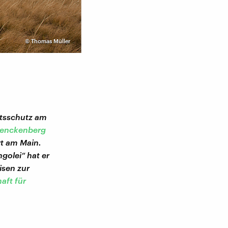
©
Thomas Müller
Nomadenjurte
ätsschutz am
enckenberg
rt am Main.
golei“ hat er
isen zur
aft für