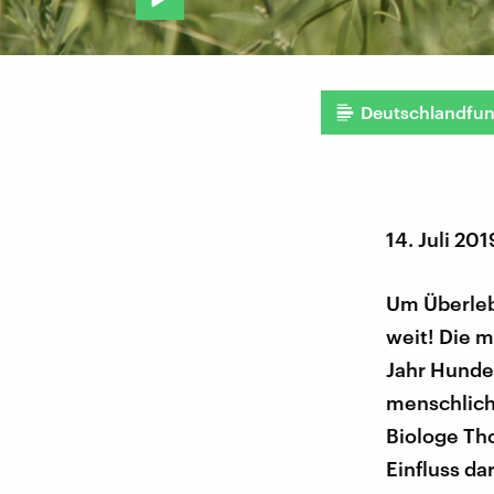
Deutschlandfu
14. Juli 201
Um Überleb
weit! Die m
Jahr Hunde
menschlich
Biologe Th
Einfluss da