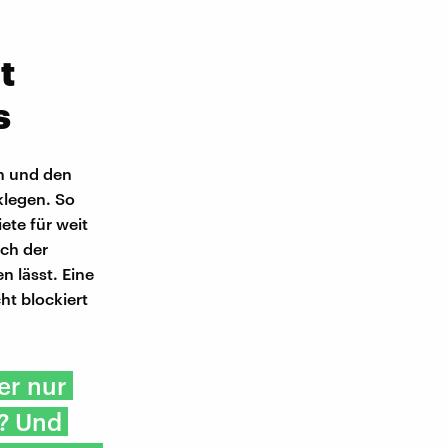
t
s
n und den
klegen. So
ete für weit
ich der
n lässt. Eine
ht blockiert
er nur
r? Und