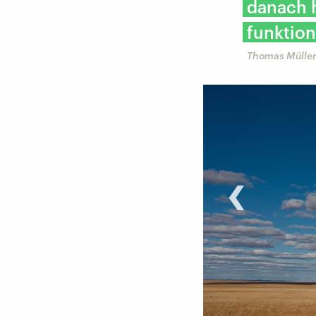
danach 
funktion
Thomas Müller
‹