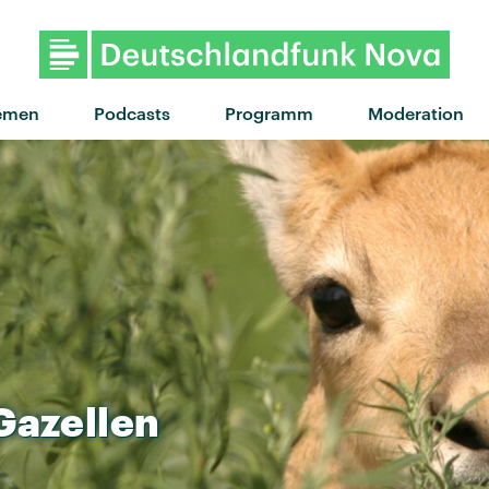
"Drop Dead" von Olivia Rodrigo · "
emen
Podcasts
Programm
Moderation
Gazellen