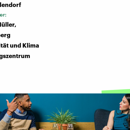
lendorf
er:
üller,
erg
ität und Klima
gszentrum