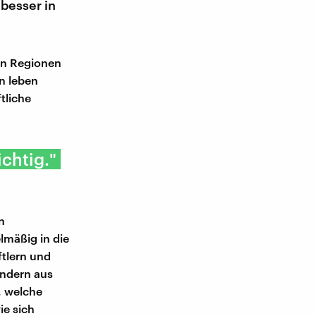
besser in
en Regionen
n leben
tliche
chtig."
n
elmäßig in die
tlern und
endern aus
, welche
ie sich