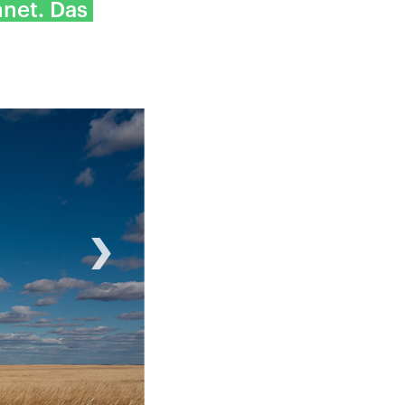
net. Das
›