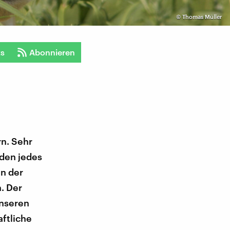
©
Thomas Müller
ts
Abonnieren
n. Sehr
rden jedes
n der
. Der
unseren
aftliche