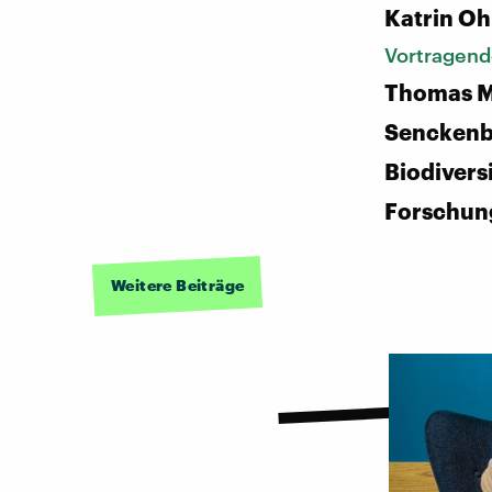
Katrin Oh
Vortragend
Thomas M
Senckenb
Biodivers
Forschun
Weitere Beiträge