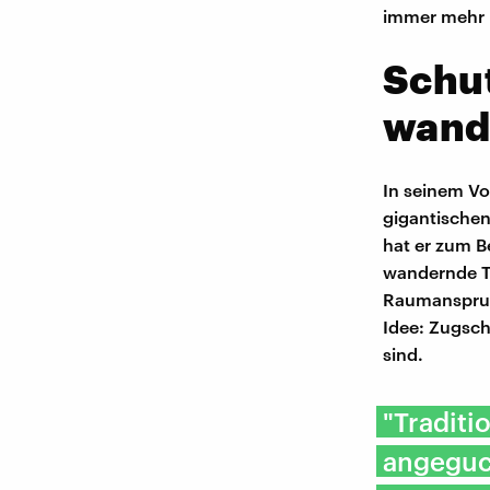
immer mehr m
Schut
wande
In seinem Vo
gigantischen
hat er zum B
wandernde Ti
Raumanspruch
Idee: Zugsch
sind.
"Traditi
angeguck