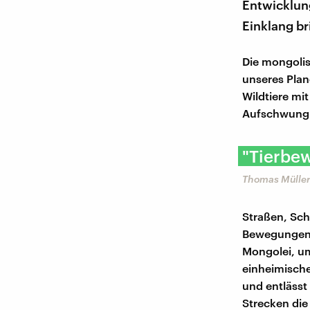
Entwicklun
Einklang br
Die mongoli
unseres Plan
Wildtiere mi
Aufschwung 
"Tierbew
Thomas Müller
Straßen, Sch
Bewegungen d
Mongolei, um
einheimische
und entlässt
Strecken die