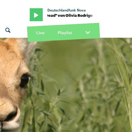
Deutschlandfunk Nova
Drop Dead" von Olivia Rodrigo · "Drop Dead" von Olivia Rodrigo
Live
Playlist