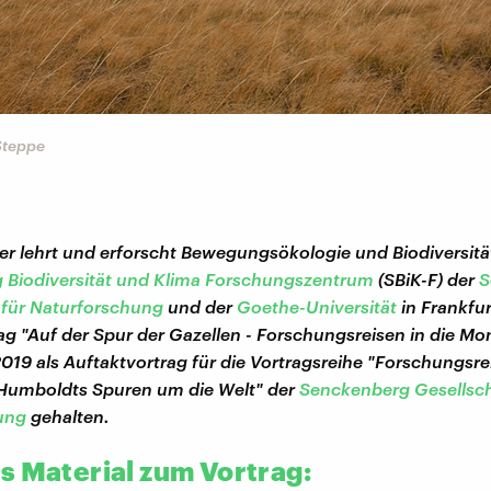
Steppe
r lehrt und erforscht Bewegungsökologie und Biodiversit
 Biodiversität und Klima Forschungszentrum
(SBiK-F) der
S
 für Naturforschung
und der
Goethe-Universität
in Frankfu
ag "Auf der Spur der Gazellen - Forschungsreisen in die Mon
019 als Auftaktvortrag für die Vortragsreihe "Forschungsre
f Humboldts Spuren um die Welt" der
Senckenberg Gesellsch
ung
gehalten.
s Material zum Vortrag: