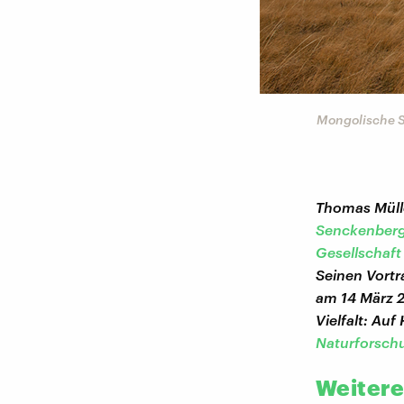
©
Thomas Müller
Sender von allein wieder
Mongolische 
Thomas Mülle
Senckenberg
Gesellschaft
Seinen Vortr
am 14 März 2
Vielfalt: Au
Naturforsch
Weitere