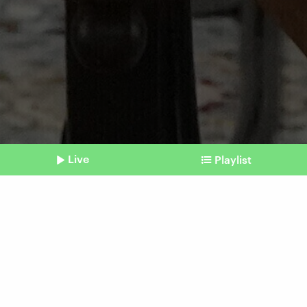
Live
Playlist
©
picture alliance / ASSOCIATED PRESS | Mark Schiefelbein
Shownotes
Feuerpause