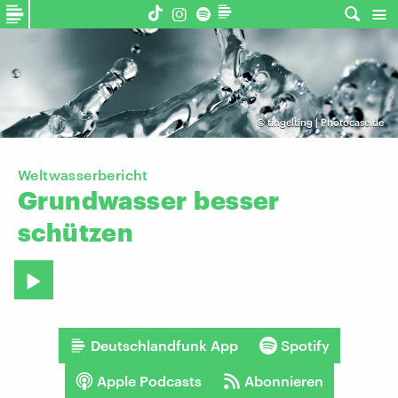
©
tingelting | Photocase.de
Weltwasserbericht
Grundwasser
besser
schützen
Deutschlandfunk App
Spotify
Apple Podcasts
Abonnieren