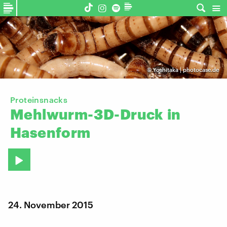
©
Yoshitaka | photocase.de
Proteinsnacks
Mehlwurm-3D-Druck
in
Hasenform
24. November 2015