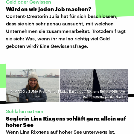
Geld oder Gewissen
Würden wir jeden Job machen?
Content-Creatorin Julia hat für sich beschlossen,
dass sie sich sehr genau aussucht, mit welchen
Unternehmen sie zusammenarbeitet. Trotzdem fragt
sie sich: Was, wenn ihr mal so richtig viel Geld
geboten wird? Eine Gewissensfrage.
©
IMAGO / ZUMA Press Wire | Matias Basualdo / Rixgens Reinke Offshore
Racing (Collage DLF Nova)
Schlafen extrem
Seglerin Lina Rixgens schläft ganz allein auf
hoher See
Wenn Lina Rixgens auf hoher See unterwegs ist,