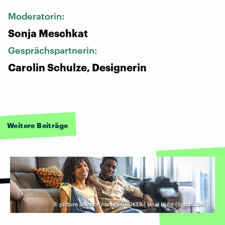
Moderatorin:
Sonja Meschkat
Gesprächspartnerin:
Carolin Schulze, Designerin
Weitere Beiträge
©
picture alliance / imageBROKER | Unai Huizi (Symbolbild)