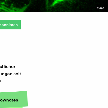
©
dpa
bonnieren
stlicher
ungen seit
+
ownotes