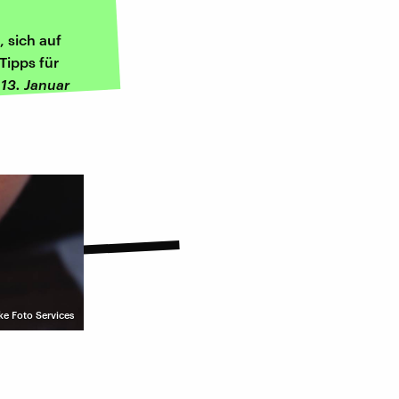
, sich auf
Tipps für
13. Januar
ke Foto Services