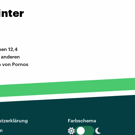
inter
men 12,4
m anderen
n von Pornos
tzerklärung
Farbschema
m