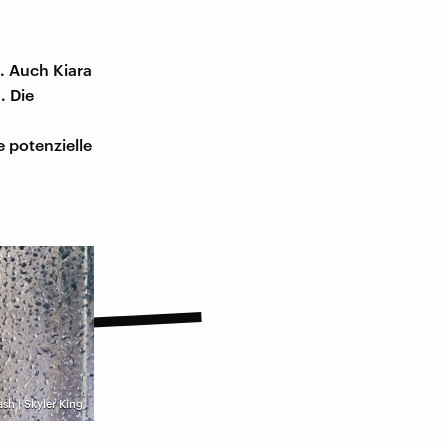
. Auch Kiara
. Die
 potenzielle
sh | Skyler King