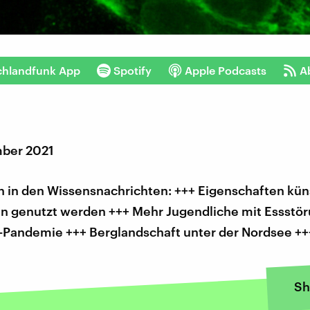
chlandfunk App
Spotify
Apple Podcasts
A
ber 2021
 in den Wissensnachrichten: +++ Eigenschaften kün
len genutzt werden +++ Mehr Jugendliche mit Essstör
-Pandemie +++ Berglandschaft unter der Nordsee ++
Sh