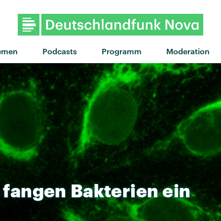
"The other man" vo
emen
Podcasts
Programm
Moderation
fangen
Bakterien
ein