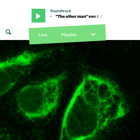
Soundtrack
n J. Bernardt · "The other man" von J. Bernardt · "The other man" v
Live
Playlist