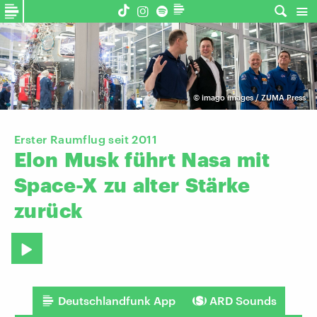
©
imago images / ZUMA Press
Erster Raumflug seit 2011
Elon
Musk
führt
Nasa
mit
Space-X
zu
alter
Stärke
zurück
Deutschlandfunk App
ARD Sounds